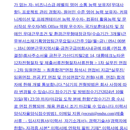
가 없는 자- 비즈니스급 레벨의 영어 소통 능력 보유자[우대사
항]- 프로젝트 관리 경험자- 원어민 수준 영어 능력 보유자- 커뮤
니케이션 및 프레젠테이션 능력 우수자- 컴퓨터 활용능력 및 문
서작성 우수자(MS Office 역량 우수자)- 국가보훈대상자 및 장
애인 우대근무조건 및 환경근무형태정규직(수습기간: 3개월)근
무부서소재기획영업팀근무요일/시간주 5일(월~금) / 09시 00분
~ 18시 00분근무지역서울-금천구급여회사내규에 따름 (면접 후
결정)회사주소서울 금천구 가산디지털2로 14, 대륭테크노타운
12차전형절차 및 제출서류전형절차서류전형 > 1차 실무진 면접
> 2차 임원면접 > 최종합격*면접 참석시 면접비 지급*실무진/
임원면접: 전공 PT 면접 및 인성면접*각 전형(서류, 면접) 합격
자에 한해 개별 통보합니다.*상기의 전형방법은 회사 사정에 따
라 변경될 수 있습니다.접수기간 및 방법접수기간2024년 10월
31일(목) 23:59 까지(마감일 도착 분에 한함)*접수기간 중 수시
로 면접 진행되며, 채용 완료시 조기 마감될 수 있습니다.이력서
양식자율양식접수방법1. 이메일 지원 (recruit@endss.com)제출
서류 : - 입사지원서(이력서, 자기소개서)- 경력기술서(경력자에
한함)- 자격증 사본* 이력서에 연락처 필히 기재* 이력서에 응시