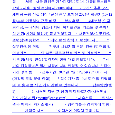
장 - 서울 : 서울 금천구 가산디지털2로 14, 대륭테크노타운
12차 - 서울 1호선 독산에서 800m 이내 - 군산*: 추후 군산
새만금 공장 신설 예정 / 군산 근무 포지션 2024년 하반기(10~12
월)부터 이동하여 근무 예정 • 복리후생 - 4대보험, 연차,
퇴직금, 구내식당, 경조사 지원, 복지포인트, 리조트 및 숙박시
설 지원(년 2박 회원가) 등 # 전형절차 • 서류전형>실무진/임
원면접>최종합격 * 대면 면접 참석 시 면접비 지급 *
실무진/임원 면접 - 전구체 사업기획 부문: 전공 PT 면접 및
인성면접 - 그 외 부문: 직무적합성 면접 및 인성면접 *
각 전형(서류, 면접) 합격자에 한해 개별 통보합니다. * 상
기의 전형방법은 회사 사정에 따라 변경될 수 있습니다. # 접수
기간 및 방법 • 접수기간: 2024년 7월 31일(수) 24:00 까지
(마감일 도착 분에 한함) * 접수기간 중 수시로 면접 진행되
며, 채용 완료 시 조기 마감될 수 있습니다. • 접수방법(택
1): 1. 사람인 지원 (지원 페이지 바로가기(사람인))
2. 이메일 지원 (recruit@endss.com) • 제출서류: - 입사지
원서(이력서, 자기소개서) - 경력기술서(경력자에 한함)
- 자격증 사본 *이력서에 연락처 필히 기재