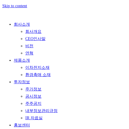
Skip to content
회사소개
회사개요
CEO인사말
비전
연혁
제품소개
이차전지소재
환경촉매 소재
투자정보
주가정보
공시정보
주주공지
내부정보관리규정
IR 자료실
홍보센터