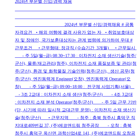
2024년 부문별 신입/경력 채용
2024년 부문별 신입/경력채용 # 공통
자격요건 • 해외 여행에 결격 사유가 없는 자 • 취업보호대상
자 및 장애인, 국가보훈대상자는 관계 법령에 의거하여 우대 #
근무조건 • 근무형태: 정규직 (수습기간_3개월) • 근무일시
- 주 5일(월~금) 08:30~17:30 : 이차전지 소재 생산기술(청주/
군산), 물류/재고관리(청주), 이차전지 소재 품질보증 및 관리(청
주/군산), 환경 및 화학물질 기술인력(청주/군산), 생산 공무(청
주/군산), 엔진동력계 Engineer(오창), 엔진동력계 Operator(오
창) - 주 5일(월~금) 09:00~18:00 : 전구체 사업기획(서울)
- 3조 2교대 : 이차전지 소재 생산(청주/군산) - 4조 3교대
: 이차전지 소재 분석 Operator(청주/군산) - 주 5일 근무 기반
(단, 시기에 따라 일시적 교대근무 운영) : 이차전지 소재 생산기
술(청주/군산) • 근무지역 - 청주 : 충북 청주시 흥덕구 직
지대로409번길 37, (주)에코앤드림 청주공장 - 오창 : 충북
청주시 흥덕구 옥산면 과학산업4로 141, (주)에코앤드림 오창공