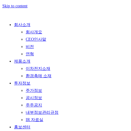
Skip to content
회사소개
회사개요
CEO인사말
비전
연혁
제품소개
이차전지소재
환경촉매 소재
투자정보
주가정보
공시정보
주주공지
내부정보관리규정
IR 자료실
홍보센터