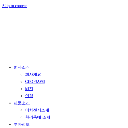
Skip to content
회사소개
회사개요
CEO인사말
비전
연혁
제품소개
이차전지소재
환경촉매 소재
투자정보