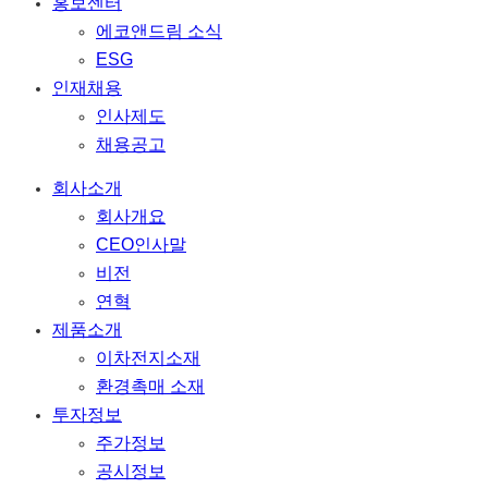
홍보센터
에코앤드림 소식
ESG
인재채용
인사제도
채용공고
회사소개
회사개요
CEO인사말
비전
연혁
제품소개
이차전지소재
환경촉매 소재
투자정보
주가정보
공시정보