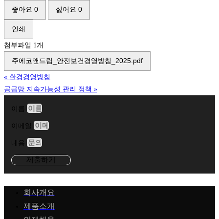
좋아요
0
싫어요
0
인쇄
첨부파일 1개
주에코앤드림_안전보건경영방침_2025.pdf
«
환경경영방침
공급망 지속가능성 관리 정책
»
이름
이메일
내용
제출하기
회사개요
제품소개