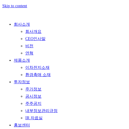
Skip to content
회사소개
회사개요
CEO인사말
비전
연혁
제품소개
이차전지소재
환경촉매 소재
투자정보
주가정보
공시정보
주주공지
내부정보관리규정
IR 자료실
홍보센터