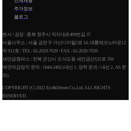
인재채용
주가정보
블로그
본사 / 공장 : 충북 청주시 직지대로409번길 37
서울사무소 : 서울 금천구 가산디지털2로 14, 대륭테크노타운12
차 912호 / TEL : 02-2029-7029 / FAX : 02-2029-7039
새만금캠퍼스 : 전북 군산시 오식도동 새만금산단2로 356
매연저감장치 문의 : 1644-2402 (내선 1. 장착 문의 / 내선 2. AS 문
의)
COPYRIGHT (C) 2022 Eco&Dream Co.,Ltd. ALL RIGHTS
RESERVED.